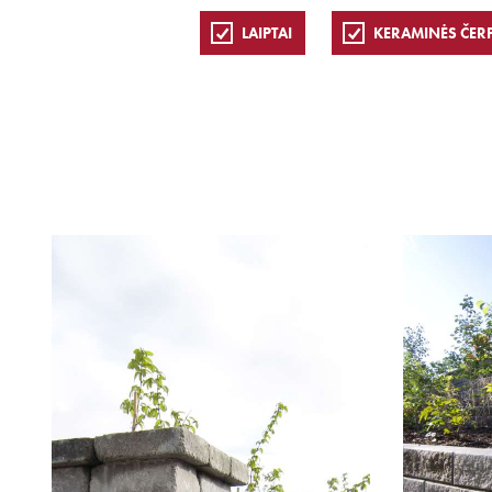
LAIPTAI
KERAMINĖS ČER