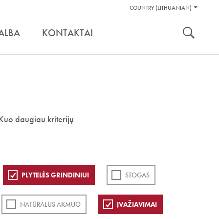
Pagalbos
COUNTRY (LITHUANIAN)
Įrankiai
nuoroda:
ALBA
KONTAKTAI
Kuo daugiau kriterijų
PLYTELĖS GRINDINIUI
STOGAS
NATŪRALUS AKMUO
ĮVAŽIAVIMAI