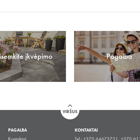
isemkite įkvėpimo
Pagalba
VIRŠUS
PAGALBA
KONTAKTAI
Kontaktai
Tel.: +370 64673731, +370 6