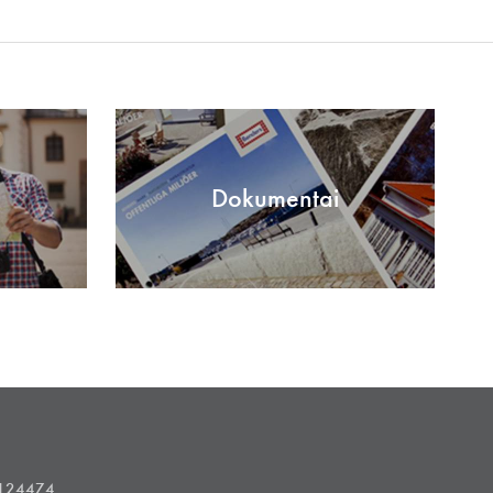
Dokumentai
1124474