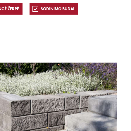
NGĖ ČERPĖ
SODINIMO BŪDAI