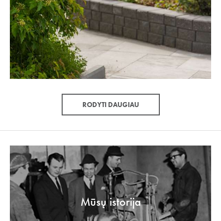
RODYTI DAUGIAU
Mūsų istorija