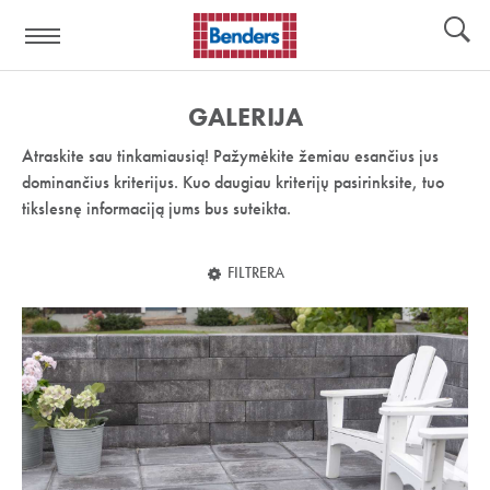
Pagalbos
Įrankiai
nuoroda:
GALERIJA
Atraskite sau tinkamiausią! Pažymėkite žemiau esančius jus
dominančius kriterijus. Kuo daugiau kriterijų pasirinksite, tuo
tikslesnę informaciją jums bus suteikta.
FILTRERA