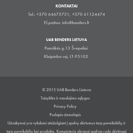
KONTAKTAI
Tel.: +370 64673731, +370 61124474
El.paštas:
info@benders.lt
UAB BENDERS LIETUVA
Pamiškės g.13 Švepeliai
Klaipėdos raj. LT-95102
© 2015 UAB Benders Lietuva
Taisyklės ir naudojimo sąlygos
Privacy Policy
Puslapio žemelapis
Užsakymai yra vykdomi atsiželgiant į spalvų skirtumus tarp paveikslėlių ir
tarp paveikslėlių bei produktų. Kompiuterių ekranai spalvas rodo skirtingai