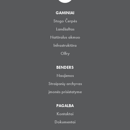
GAMINIAI
Stogo Čerpės
Landšaftas
Natūralus akmuo
Infrastruktūra
Olfry
BENDERS
Naujienos
Straipsnių archyvas
įmonės prisistatyme
PAGALBA
Kontaktai
Dokumentai