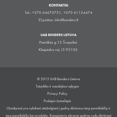
KONTAKTAI
Tel.: +370 64673731, +370 61124474
El.paštas:
info@benders.lt
UAB BENDERS LIETUVA
Pamiškės g.13 Švepeliai
Klaipėdos raj. LT-95102
© 2015 UAB Benders Lietuva
Taisyklės ir naudojimo sąlygos
Privacy Policy
Puslapio žemelapis
Užsakymai yra vykdomi atsiželgiant į spalvų skirtumus tarp paveikslėlių ir
tarp paveikslėlių bei produktų. Kompiuterių ekranai spalvas rodo skirtingai