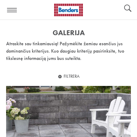
Pagalbos
Įrankiai
nuoroda:
GALERIJA
Atraskite sau tinkamiausią! Pažymėkite žemiau esančius jus
dominančius kriterijus. Kuo daugiau kriterijų pasirinksite, tuo
tikslesnę informaciją jums bus suteikta.
FILTRERA