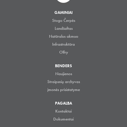
GAMINIAI
Stogo Čerpės
Landšaftas
Natūralus akmuo
Infrastruktūra
Olfry
BENDERS
Naujienos
Straipsnių archyvas
įmonės prisistatyme
PAGALBA
Kontaktai
Dokumentai