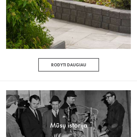
RODYTI DAUGIAU
Mūsų istorija