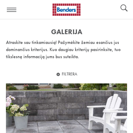
Pagalbos
Įrankiai
nuoroda:
GALERIJA
Atraskite sau tinkamiausią! Pažymėkite žemiau esančius jus
dominančius kriterijus. Kuo daugiau kriterijų pasirinksite, tuo
tikslesnę informaciją jums bus suteikta.
FILTRERA