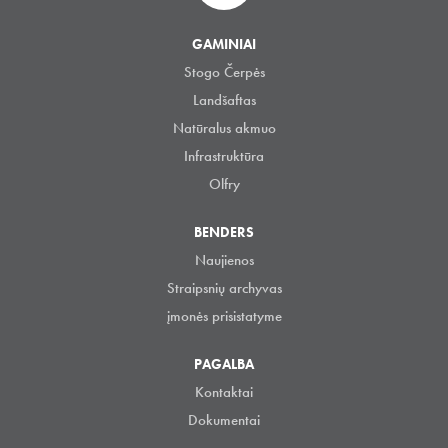
GAMINIAI
Stogo Čerpės
Landšaftas
Natūralus akmuo
Infrastruktūra
Olfry
BENDERS
Naujienos
Straipsnių archyvas
įmonės prisistatyme
PAGALBA
Kontaktai
Dokumentai