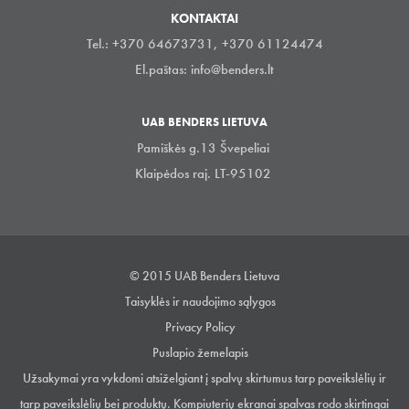
KONTAKTAI
Tel.: +370 64673731, +370 61124474
El.paštas:
info@benders.lt
UAB BENDERS LIETUVA
Pamiškės g.13 Švepeliai
Klaipėdos raj. LT-95102
© 2015 UAB Benders Lietuva
Taisyklės ir naudojimo sąlygos
Privacy Policy
Puslapio žemelapis
Užsakymai yra vykdomi atsiželgiant į spalvų skirtumus tarp paveikslėlių ir
tarp paveikslėlių bei produktų. Kompiuterių ekranai spalvas rodo skirtingai