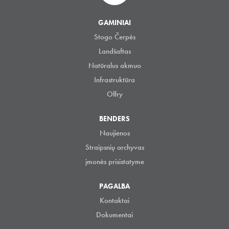
GAMINIAI
Stogo Čerpės
Landšaftas
Natūralus akmuo
Infrastruktūra
Olfry
BENDERS
Naujienos
Straipsnių archyvas
įmonės prisistatyme
PAGALBA
Kontaktai
Dokumentai