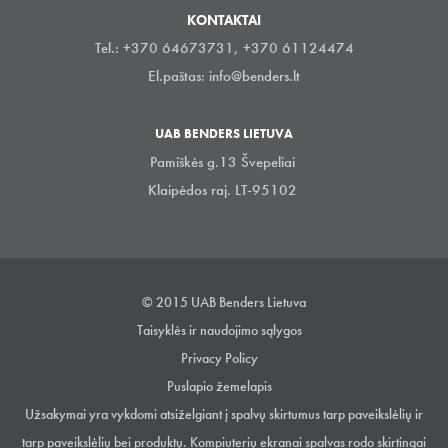
KONTAKTAI
Tel.: +370 64673731, +370 61124474
El.paštas:
info@benders.lt
UAB BENDERS LIETUVA
Pamiškės g.13 Švepeliai
Klaipėdos raj. LT-95102
© 2015 UAB Benders Lietuva
Taisyklės ir naudojimo sąlygos
Privacy Policy
Puslapio žemelapis
Užsakymai yra vykdomi atsiželgiant į spalvų skirtumus tarp paveikslėlių ir
tarp paveikslėlių bei produktų. Kompiuterių ekranai spalvas rodo skirtingai