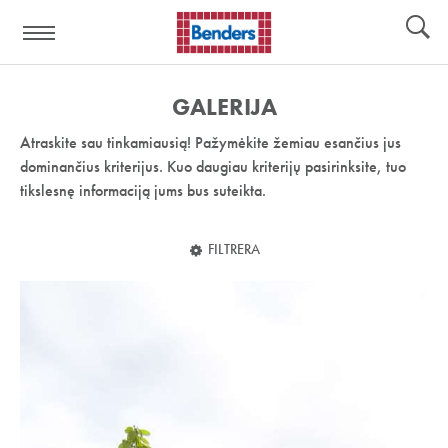
Pagalbos
Įrankiai
nuoroda:
GALERIJA
Atraskite sau tinkamiausią! Pažymėkite žemiau esančius jus
dominančius kriterijus. Kuo daugiau kriterijų pasirinksite, tuo
tikslesnę informaciją jums bus suteikta.
FILTRERA