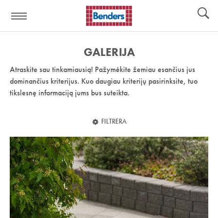
Pagalbos
Įrankiai
nuoroda:
GALERIJA
Atraskite sau tinkamiausią! Pažymėkite žemiau esančius jus
dominančius kriterijus. Kuo daugiau kriterijų pasirinksite, tuo
tikslesnę informaciją jums bus suteikta.
FILTRERA