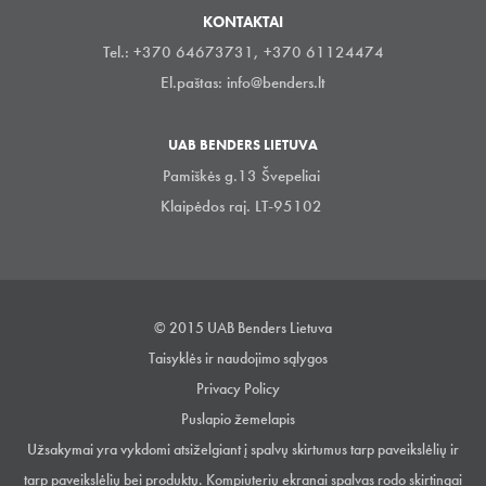
KONTAKTAI
Tel.: +370 64673731, +370 61124474
El.paštas:
info@benders.lt
UAB BENDERS LIETUVA
Pamiškės g.13 Švepeliai
Klaipėdos raj. LT-95102
© 2015 UAB Benders Lietuva
Taisyklės ir naudojimo sąlygos
Privacy Policy
Puslapio žemelapis
Užsakymai yra vykdomi atsiželgiant į spalvų skirtumus tarp paveikslėlių ir
tarp paveikslėlių bei produktų. Kompiuterių ekranai spalvas rodo skirtingai