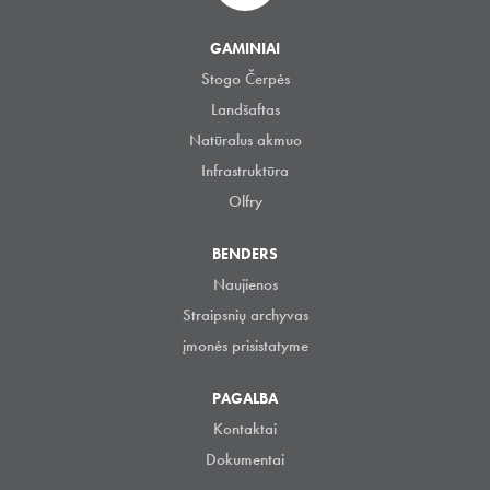
GAMINIAI
Stogo Čerpės
Landšaftas
Natūralus akmuo
Infrastruktūra
Olfry
BENDERS
Naujienos
Straipsnių archyvas
įmonės prisistatyme
PAGALBA
Kontaktai
Dokumentai