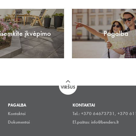
isemkite įkvėpimo
Pagalba
VIRŠUS
PAGALBA
KONTAKTAI
Kontaktai
Tel.: +370 64673731, +370 6
Dokumentai
El.paštas:
info@benders.lt