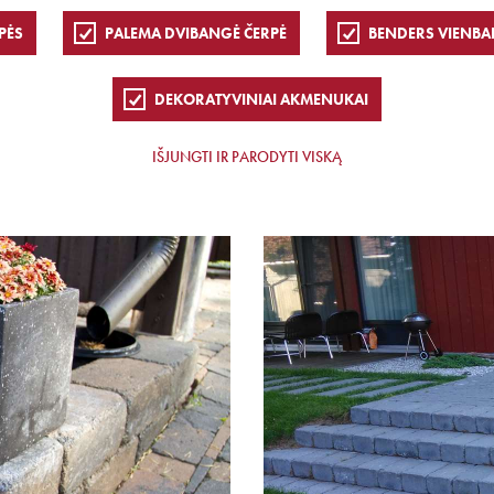
PĖS
PALEMA DVIBANGĖ ČERPĖ
BENDERS VIENBA
DEKORATYVINIAI AKMENUKAI
IŠJUNGTI IR PARODYTI VISKĄ