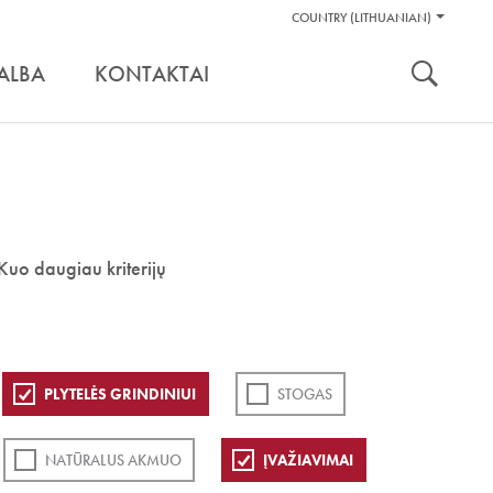
Pagalbos
COUNTRY (LITHUANIAN)
Įrankiai
nuoroda:
ALBA
KONTAKTAI
Kuo daugiau kriterijų
PLYTELĖS GRINDINIUI
STOGAS
NATŪRALUS AKMUO
ĮVAŽIAVIMAI