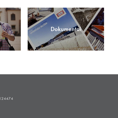
Dokumentai
1124474